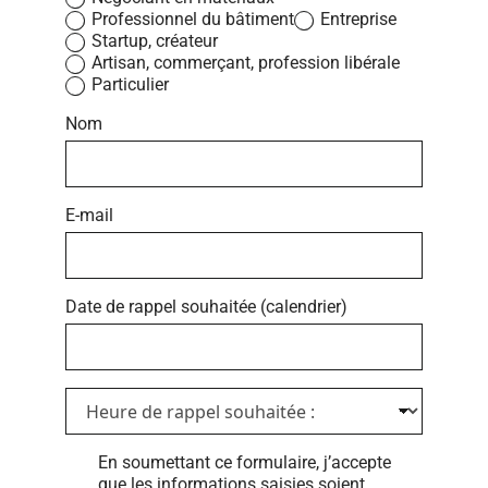
é
Professionnel du bâtiment
Entreprise
r
Startup, créateur
o
Artisan, commerçant, profession libérale
u
Particulier
l
a
Nom
n
t
e
E-mail
Date de rappel souhaitée (calendrier)
H
e
u
r
En soumettant ce formulaire, j’accepte
e
que les informations saisies soient