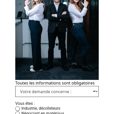
Toutes les informations sont obligatoires
L
i
s
t
Vous êtes :
e
Industrie, décolleteurs
d
Négociant en matériaux