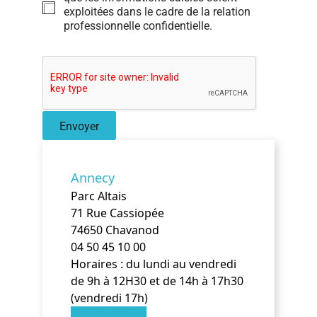
d
exploitées dans le cadre de la relation
e
professionnelle confidentielle.
r
a
p
p
e
l
s
Envoyer
o
u
h
a
Annecy
i
Parc Altais
t
é
71 Rue Cassiopée
e
74650 Chavanod
:
04 50 45 10 00
Horaires : du lundi au vendredi
de 9h à 12H30 et de 14h à 17h30
(vendredi 17h)